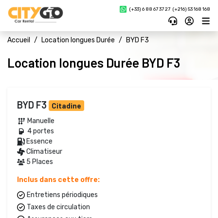
(+33) 6 88 67 37 27 
(+216) 53 168 168
Accueil
Location longues Durée
BYD F3
Location longues Durée BYD F3
BYD F3
Citadine
Manuelle 
4 portes 
Essence 
Climatiseur
5 Places
Inclus dans cette offre:
Entretiens périodiques
Taxes de circulation