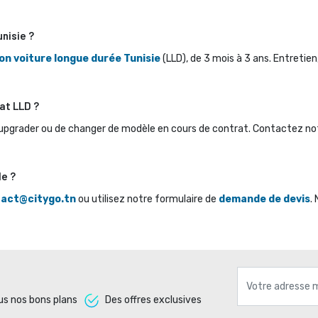
unisie ?
on voiture longue durée Tunisie
(LLD), de 3 mois à 3 ans. Entretien
at LLD ?
upgrader ou de changer de modèle en cours de contrat. Contactez notre
le ?
act@citygo.tn
ou utilisez notre formulaire de 
demande de devis
.
s nos bons plans 
Des offres exclusives 