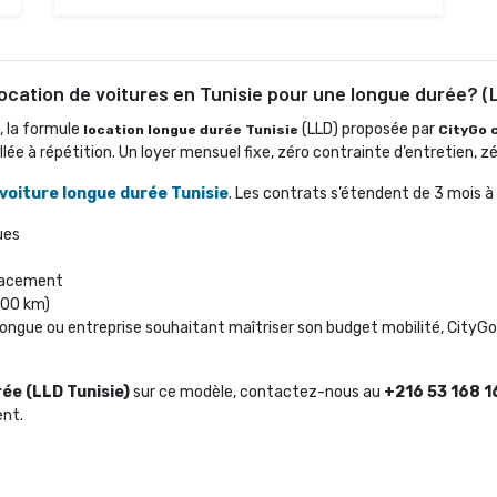
location de voitures en Tunisie pour une longue durée? (
, la formule
(LLD) proposée par 
location longue durée Tunisie
CityGo 
e à répétition. Un loyer mensuel fixe, zéro contrainte d’entretien, z
 voiture longue durée Tunisie
. Les contrats s’étendent de 3 mois à 
ues
placement
000 km)
ongue ou entreprise souhaitant maîtriser son budget mobilité, CityGo 
ée (LLD Tunisie)
sur ce modèle, contactez-nous au 
+216 53 168 1
ent.