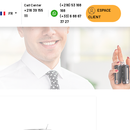
(+216) 53 168
Call Center
ESPACE 
+216 39 155 
168
FR 
111
(+33) 6 88 67 
CLIENT
37 27