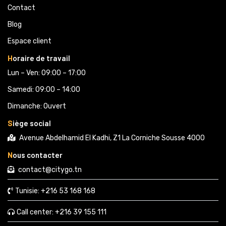
Voir Sur Carte
Contact
Blog
Espace client
Agence EL MOUROUJ, 
H
oraire de travail
P6P6+QRG, El Mourouj 1
Lun – Ven: 09:00 – 17:00
58 529 482
Voir Sur Carte
Samedi: 09:00 – 14:00
Dimanche: Ouvert
S
iège social
Agence MAHDIA 
Avenue Abdelhamid El Kadhi, Z1 La Corniche Sousse 4000
G346+3WM, Av. Habib Bourgiba,
N
ous contacter
50 916 169
contact@citygo.tn
Voir Sur Carte
Tunisie:
+216 53 168 168 
Agence Boumhal 
Call center:
+216 39 155 111 