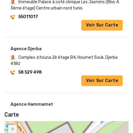
Immeuble Palace à coté clinique Les Jasmins (Bloc A
3ème étage) Centre urbain nord tunis
55011017
Voir Sur Carte
Agence Djerba 
Complex zitouna 2è étage B4, Houmet Souk, Djerba
4180
58 529 498
Voir Sur Carte
Agence Hammamet 
Av Moncef Bey Complex Beya, Hammamet Sud 8050
Carte
58 033 601
+
Voir Sur Carte