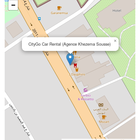
−
Agence Monastir 
Rue Abdelkader Mhallah , Centre ville Monastir a coté
Complexe El-Hajjar
×
CityGo Car Rental (Agence Khezema Sousse)
58 401 025
Voir Sur Carte
Agence Nabeul 
Avenue Hedi Nouira,Immeuble Aicha B2,3è étage,
Oued Souhil, Nabeul 8000
58 529 726
Voir Sur Carte
Agence Sfax Nasseria 