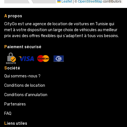
Leaflet
|
© 
OpenStreetMap
contributors
14 Avenue de carthage, Imm Madina centre, 1er étage,
Sfax 3000
A
propos
58 529 481
CityGo est une agence de location de voitures en Tunisie qui 
Voir Sur Carte
met à votre disposition un large choix de véhicules au meilleur
prix avec des offres flexibles qui s'adaptent à tous vos besoins.
P
aiement sécurisé
Agence JARDIN DE CARTHAGE 
21 Rue Qart Hadasht, Jardins De Carthage
S
ociété
58 529 475
Qui sommes-nous ?
Voir Sur Carte
Conditions de location
Conditions d'annulation
Agence BARDO 
Partenaires 
14 avenue Habib Bourguiba, Bardo, Immeuble Golden
Queen, 1er étage, Appartement A02,
FAQ
52 099 255
L
iens utiles