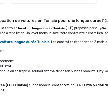
location de voitures en Tunisie pour une longue durée? (
, la formule
(LLD) proposée par 
location longue durée Tunisie
CityGo 
e à répétition. Un loyer mensuel fixe, zéro contrainte d’entretien, z
 voiture longue durée Tunisie
. Les contrats s’étendent de 3 mois à 
ues
placement
000 km)
ongue ou entreprise souhaitant maîtriser son budget mobilité, CityGo 
ée (LLD Tunisie)
sur ce modèle, contactez-nous au 
+216 53 168 1
ent.