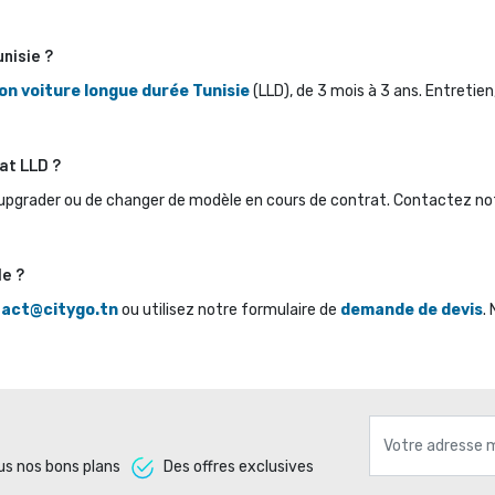
unisie ?
on voiture longue durée Tunisie
(LLD), de 3 mois à 3 ans. Entretien
at LLD ?
upgrader ou de changer de modèle en cours de contrat. Contactez notre
le ?
act@citygo.tn
ou utilisez notre formulaire de 
demande de devis
.
s nos bons plans 
Des offres exclusives 