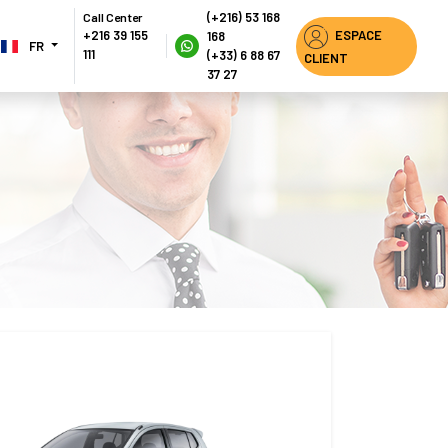
(+216) 53 168
Call Center
ESPACE 
+216 39 155 
168
FR 
111
(+33) 6 88 67 
CLIENT
37 27